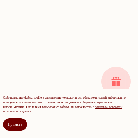
БУДЬТЕ ПЕРВЫМИ, КТО
УЗНАЁТ О НОВИНКАХ
И ЗАКРЫТЫХ
ПРЕДЛОЖЕНИЯХ
БРЕНДА
Оставьте почту — делимся только важным
Сайт применяет файлы cookie и аналогичные технологии для сбора технической информации о
и полезным, без лишних писем
посещениях и взаимодействиях с сайтом, включая данные, собираемые через сервис
Яндекс.Метрика. Продолжая пользоваться сайтом, вы соглашаетесь с
политикой обработки
персональных данных.
Принять
Я ознакомлен (-на) с
политикой конфиденциальности