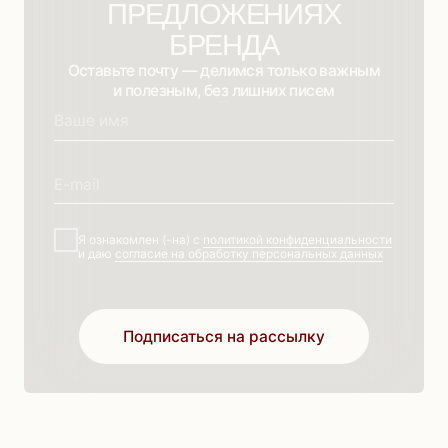
Для тебя
Оплата
Для вас
Возврат
Скидки
Контакты
Новая коллекция
О бренде
Платья
Готовые образы
Костюмы
Блог
Прекрасное
ООО «ЭМИЛИЯ СТИЛЬ» 2025, все права защищены
г Москва, ул. Лобненская. д. 21, стр. 2, пом. V, каб. 22
ИНН: 6732203867
ОГРН: 1206700018447
Разработка сайта
Оферта
•
Политика конфиденциальности
•
Согласие на обработку ПД