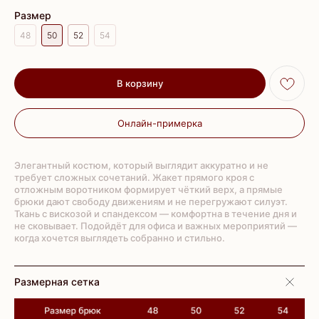
Размер
48
50
52
54
В корзину
Онлайн-примерка
Элегантный костюм, который выглядит аккуратно и не
требует сложных сочетаний. Жакет прямого кроя с
отложным воротником формирует чёткий верх, а прямые
брюки дают свободу движениям и не перегружают силуэт.
Ткань с вискозой и спандексом — комфортна в течение дня и
не сковывает. Подойдёт для офиса и важных мероприятий —
когда хочется выглядеть собранно и стильно.
Размерная сетка