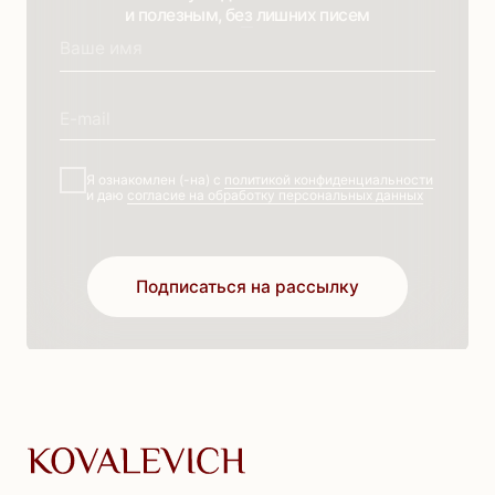
Помощь
Отдел заботы
Магазин
Информация
Каталог
Доставка
Для тебя
Оплата
Для вас
Возврат
Скидки
Контакты
Новая коллекция
О бренде
Платья
Готовые образы
Костюмы
Блог
Прекрасное
ООО «ЭМИЛИЯ СТИЛЬ» 2025, все права защищены
г Москва, ул. Лобненская. д. 21, стр. 2, пом. V, каб. 22
ИНН: 6732203867
ОГРН: 1206700018447