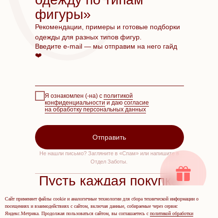
фигуры»
Рекомендации, примеры и готовые подборки
одежды для разных типов фигур.
Введите e-mail — мы отправим на него гайд
❤️
Я ознакомлен (-на) с
политикой
конфиденциальности
и даю
согласие
на обработку персональных данных
Отправить
Не нашли письмо? Загляните в «Спам» или напишите в
Отдел Заботы.
Пусть каждая покупка
приносит только
Сайт применяет файлы cookie и аналогичные технологии для сбора технической информации о
радость ❤️
посещениях и взаимодействиях с сайтом, включая данные, собираемые через сервис
Яндекс.Метрика. Продолжая пользоваться сайтом, вы соглашаетесь с
политикой обработки