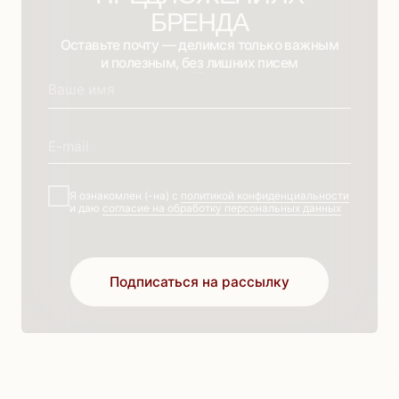
Магазин
Информация
Каталог
Доставка
Для тебя
Оплата
Для вас
Возврат
Скидки
Контакты
Новая коллекция
О бренде
Платья
Готовые образы
Костюмы
Блог
Прекрасное
ООО «ЭМИЛИЯ СТИЛЬ» 2025, все права защищены
г Москва, ул. Лобненская. д. 21, стр. 2, пом. V, каб. 22
ИНН: 6732203867
ОГРН: 1206700018447
Разработка сайта