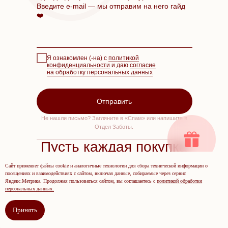
Введите e-mail — мы отправим на него гайд
❤️
Я ознакомлен (-на) с
политикой
конфиденциальности
и даю
согласие
на обработку персональных данных
Отправить
Не нашли письмо? Загляните в «Спам» или напишите в
Отдел Заботы.
Пусть каждая покупка
приносит только
Сайт применяет файлы cookie и аналогичные технологии для сбора технической информации о
радость ❤️
посещениях и взаимодействиях с сайтом, включая данные, собираемые через сервис
Яндекс.Метрика. Продолжая пользоваться сайтом, вы соглашаетесь с
политикой обработки
персональных данных.
Error get alias
Принять
Error get alias
Error get alias